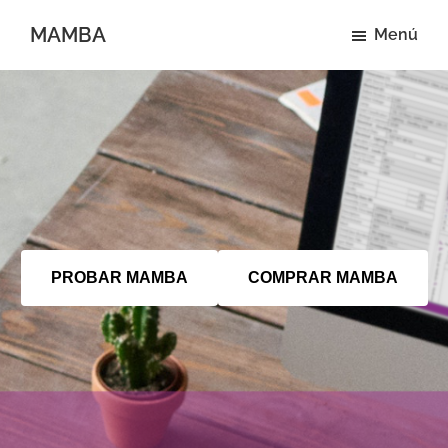
Saltar
MAMBA
Menú
al
Mide
contenido
como
principal
quieras
PROBAR MAMBA
COMPRAR MAMBA