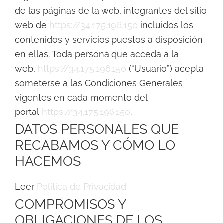
de las páginas de la web, integrantes del sitio
web de
https://34.175.196.150
incluidos los
contenidos y servicios puestos a disposición
en ellas. Toda persona que acceda a la
web,
https://34.175.196.150
(“Usuario”) acepta
someterse a las Condiciones Generales
vigentes en cada momento del
portal
https://34.175.196.150
.
DATOS PERSONALES QUE
RECABAMOS Y CÓMO LO
HACEMOS
Leer
Política
de
Privacidad
COMPROMISOS Y
OBLIGACIONES DE LOS