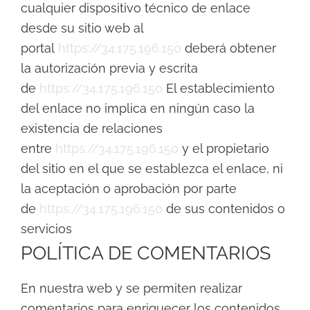
cualquier dispositivo técnico de enlace
desde su sitio web al
portal
https://34.175.196.150
deberá obtener
la autorización previa y escrita
de
https://34.175.196.150
El establecimiento
del enlace no implica en ningún caso la
existencia de relaciones
entre
https://34.175.196.150
y el propietario
del sitio en el que se establezca el enlace, ni
la aceptación o aprobación por parte
de
https://34.175.196.150
de sus contenidos o
servicios
POLÍTICA DE COMENTARIOS
En nuestra web y se permiten realizar
comentarios para enriquecer los contenidos