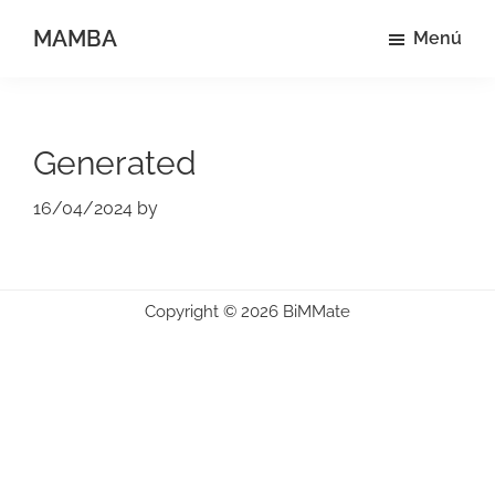
Saltar
MAMBA
Menú
al
Mide
contenido
como
principal
quieras
Generated
16/04/2024
by
Copyright © 2026 BiMMate